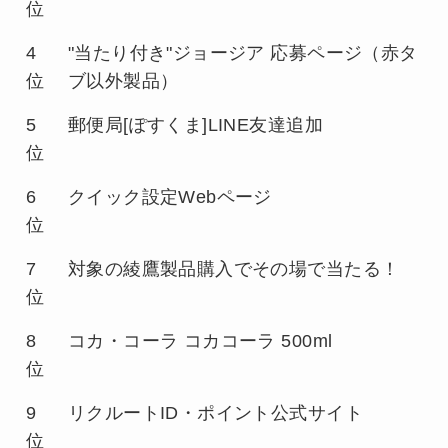
位
4
"当たり付き"ジョージア 応募ページ（赤タ
位
ブ以外製品）
5
郵便局[ぽすくま]LINE友達追加
位
6
クイック設定Webページ
位
7
対象の綾鷹製品購入でその場で当たる！
位
8
コカ・コーラ コカコーラ 500ml
位
9
リクルートID・ポイント公式サイト
位